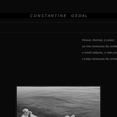
C O N S T A N T I N E G E D A L
Ночью, доктор, я узнал,
за что полжизни бы отдал
и чтоб забыть, о чем узн
к утру полжизни бы отда